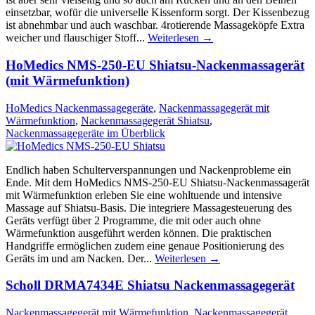
einsetzbar, wofür die universelle Kissenform sorgt. Der Kissenbezug
ist abnehmbar und auch waschbar. 4rotierende Massageköpfe Extra
weicher und flauschiger Stoff...
Weiterlesen →
HoMedics NMS-250-EU Shiatsu-Nackenmassagerät
(mit Wärmefunktion)
HoMedics Nackenmassagegeräte
,
Nackenmassagegerät mit
Wärmefunktion
,
Nackenmassagegerät Shiatsu
,
Nackenmassagegeräte im Überblick
Endlich haben Schulterverspannungen und Nackenprobleme ein
Ende. Mit dem HoMedics NMS-250-EU Shiatsu-Nackenmassagerät
mit Wärmefunktion erleben Sie eine wohltuende und intensive
Massage auf Shiatsu-Basis. Die integriere Massagesteuerung des
Geräts verfügt über 2 Programme, die mit oder auch ohne
Wärmefunktion ausgeführt werden können. Die praktischen
Handgriffe ermöglichen zudem eine genaue Positionierung des
Geräts im und am Nacken. Der...
Weiterlesen →
Scholl DRMA7434E Shiatsu Nackenmassagegerät
Nackenmassagegerät mit Wärmefunktion
,
Nackenmassagegerät