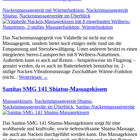
Nackenmassagegerät mit Wärmefunktion
,
Nackenmassagegerät
Shiatsu
,
Nackenmassagegeräte im Überblick
Das Nackenmassagegerät von Vidabelle ist nicht nur ein
Massagegerät, sondern bietet noch einiges mehr rund um die
Entspannung und Stressbewältigung. Unter anderem besitzt es einen
integrierten Stereo-Lautsprecher mit 8 Wellness-Naturtönen.
Außerdem kann es auch auf Reisen – beispielsweise im Flugzeug –
genutzt werden, da es auch im Batteriebetrieb benutzbar ist. 2-
stufige Nacken-Vibrationsmassage Zuschaltbare Wärme-Funktion
(nicht...
Weiterlesen →
Sanitas SMG 141 Shiatsu-Massagekissen
Massagekissen
,
Nackenmassagegerät Shiatsu
,
Nackenmassagegeräte im Überblick
,
Sanitas Nackenmassagegeräte
Das Sanitas SMG 141 Shiatsu-Massagekissen sorgt für eine
wohltuende und kraftvolle, sowie tiefenwirksame Shiatsu-Massage,
die auch am Nacken durchgeführt werden kann. Das Massagekissen
ist aber sehr vielseitig und so auch am Rücken und an den Beinen