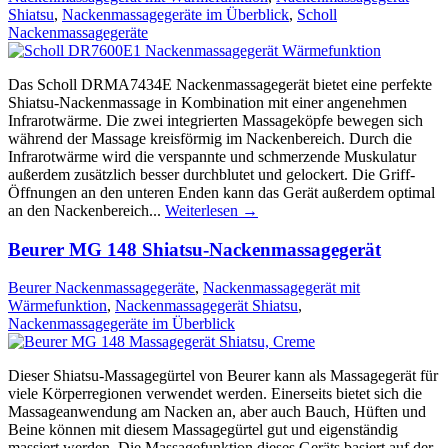
Shiatsu
,
Nackenmassagegeräte im Überblick
,
Scholl
Nackenmassagegeräte
Das Scholl DRMA7434E Nackenmassagegerät bietet eine perfekte
Shiatsu-Nackenmassage in Kombination mit einer angenehmen
Infrarotwärme. Die zwei integrierten Massageköpfe bewegen sich
während der Massage kreisförmig im Nackenbereich. Durch die
Infrarotwärme wird die verspannte und schmerzende Muskulatur
außerdem zusätzlich besser durchblutet und gelockert. Die Griff-
Öffnungen an den unteren Enden kann das Gerät außerdem optimal
an den Nackenbereich...
Weiterlesen →
Beurer MG 148 Shiatsu-Nackenmassagegerät
Beurer Nackenmassagegeräte
,
Nackenmassagegerät mit
Wärmefunktion
,
Nackenmassagegerät Shiatsu
,
Nackenmassagegeräte im Überblick
Dieser Shiatsu-Massagegürtel von Beurer kann als Massagegerät für
viele Körperregionen verwendet werden. Einerseits bietet sich die
Massageanwendung am Nacken an, aber auch Bauch, Hüften und
Beine können mit diesem Massagegürtel gut und eigenständig
massiert werden. Die Massagefunktion dieses Geräts basiert auf der