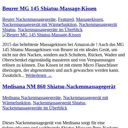
Beurer MG 145 Shiatsu-Massage-Kissen
Beurer Nackenmassagegeräte
,
Featured
,
Massagekissen
,
Nackenmassagegerät mit Wärmefunktion
,
Nackenmassagegerät
Shiatsu
,
Nackenmassagegeräte im Überblick
2015 das beliebteste Massagekissen bei Amazon.de ! Auch das MG
145 Shiatsu Massagekissen von Beurer ist ein ideales Gerät, um
nicht nur den Nacken, sondern auch Schultern, Rücken, Waden und
Oberschenkel eigenständig massieren und von Verspannungen
erlösen zu können. Das Kissen ist mit einem Micro Flauschfaser
überzogen, der abgenommen und auch gewaschen werden kann.
Zusätzlich...
Weiterlesen →
Medisana NM 860 Shiatsu-Nackenmassagegerät
Medisana Nackenmassagegeräte
,
Nackenmassagegerät mit
Wärmefunktion
,
Nackenmassagegerät Shiatsu
,
Nackenmassagegeräte im Überblick
Dieses Nackenmassagegerät von Medisana sorgt für eine
tiefenwirksame und wohltuende Shiatsu-Massage Ihres Nackens.