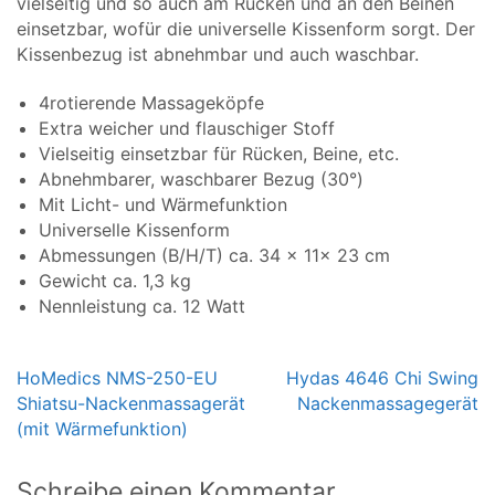
vielseitig und so auch am Rücken und an den Beinen
einsetzbar, wofür die universelle Kissenform sorgt. Der
Kissenbezug ist abnehmbar und auch waschbar.
4rotierende Massageköpfe
Extra weicher und flauschiger Stoff
Vielseitig einsetzbar für Rücken, Beine, etc.
Abnehmbarer, waschbarer Bezug (30°)
Mit Licht- und Wärmefunktion
Universelle Kissenform
Abmessungen (B/H/T) ca. 34 x 11x 23 cm
Gewicht ca. 1,3 kg
Nennleistung ca. 12 Watt
HoMedics NMS-250-EU
Hydas 4646 Chi Swing
Shiatsu-Nackenmassagerät
Nackenmassagegerät
Beitragsnavigation
(mit Wärmefunktion)
Schreibe einen Kommentar